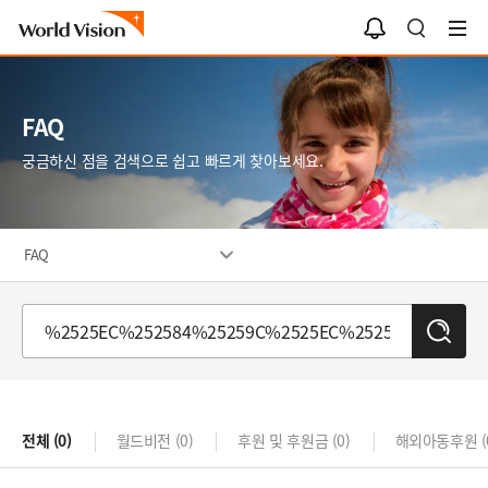
알
검
림
색
함
FAQ
궁금하신 점을 검색으로 쉽고 빠르게 찾아보세요.
FAQ
검
색
전체
(0)
월드비전
(0)
후원 및 후원금
(0)
해외아동후원
(