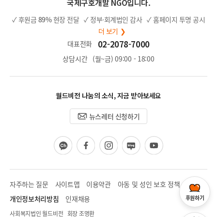
국제구호개발 NGO입니다.
✓ 후원금
89%
현장 전달
✓ 정부·회계법인 감사
✓ 홈페이지 투명 공시
더 보기 ❯
02-2078-7000
대표전화
상담시간
(월~금) 09:00 - 18:00
월드비전 나눔의 소식, 지금 받아보세요
뉴스레터 신청하기
카
페
인
블
유
카
이
스
로
튜
오
스
타
그
브
채
북
그
널
램
자주하는 질문
사이트맵
이용약관
아동 및 성인 보호 정책
후원하기
개인정보처리방침
인재채용
사회복지법인 월드비전 회장 조명환