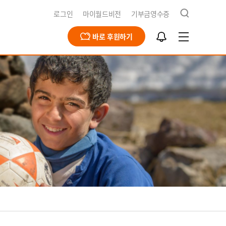
검
로그인
마이월드비전
기부금영수증
색
알
바로 후원하기
림
함
급구호
동옹호사업
회문제해결
식지
재채용
북한사업
북한사업
보고서
개
영양사업
간근로자 채용공고
식수사업
전스토어
개
식
기
청