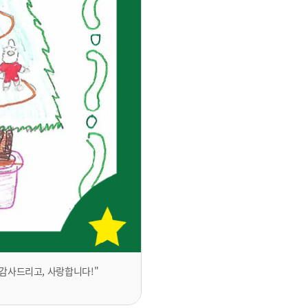
감사드리고, 사랑합니다!"
"운동화 덕분에 눈 오는 날도 안전하
v