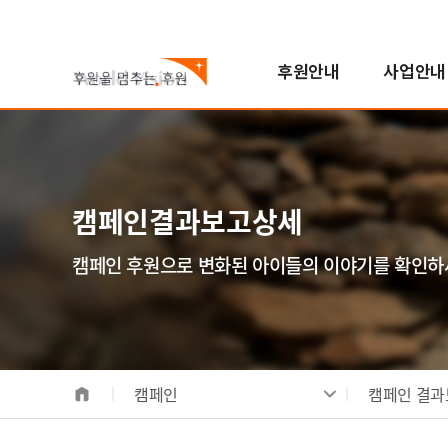
후원안내
사업안내
국내아동
기후변화대응사업
진행중인 캠페인
자원봉사참여
스토리
월드비전은
해외아동
해외사업
지난 캠페인
학교참여
FAQ
한국월드비전
번역봉사
소개
해외아동후원 안내
지역개발사업
연혁
캠페인결과보고상세
일반봉사
비전/가치/사명
해외아동 선택하기
교육사업
조직도
모집공고
시작과 오늘
보건영양사업
인사말
캠페인 후원으로 변화된 아이들의 이야기를 확인하
전체사업
기념일후원
성과 및 핵심사업
식수위생사업
베이크
합창단
사업장안내
해외사업장 안내
캠페인
캠페인 결과
국내사업장 안내