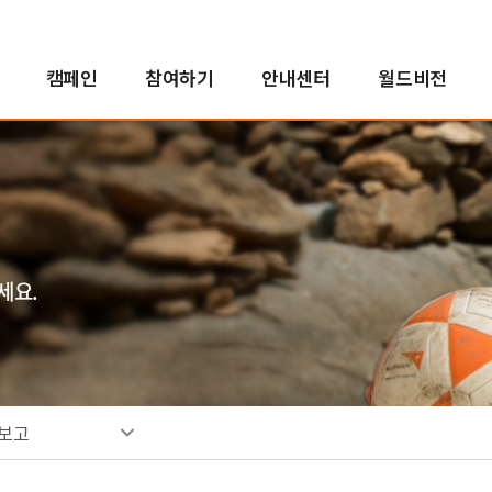
캠페인
참여하기
안내센터
월드비전
해외사업
인도적지원사업
캠페인 결과보고
후원자참여
정책 및 약관
투명경영
국내사업
국내사업
교회 파트너십
새소식
친선홍보대사
긴
아
사
소
인
자연재난구호사업
오렌지농장
투명경영실현
꿈지원사업
소
분쟁대응사업
비전로드
재무예산보고
위기아동지원사업
단시
열린모임
사업보고서
식생활취약아동지원사업
세요.
고액후원/유산기부
기업후원
비
취약아동특화사업
소개
소개
소
밥피어스아너클럽
함께하는 기업
소
유산기부
후원소식
찾
보고
디아코니아처치
뉴스레터
신