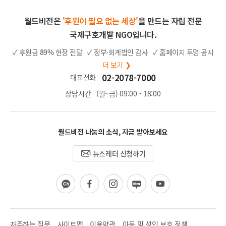
월드비전은
'후원이 필요 없는 세상'
을 만드는 자립 전문
국제구호개발 NGO입니다.
✓ 후원금
89%
현장 전달
✓ 정부·회계법인 감사
✓ 홈페이지 투명 공시
더 보기 ❯
02-2078-7000
대표전화
상담시간
(월~금) 09:00 - 18:00
월드비전 나눔의 소식, 지금 받아보세요
뉴스레터 신청하기
카
페
인
블
유
카
이
스
로
튜
오
스
타
그
브
채
북
그
널
램
자주하는 질문
사이트맵
이용약관
아동 및 성인 보호 정책