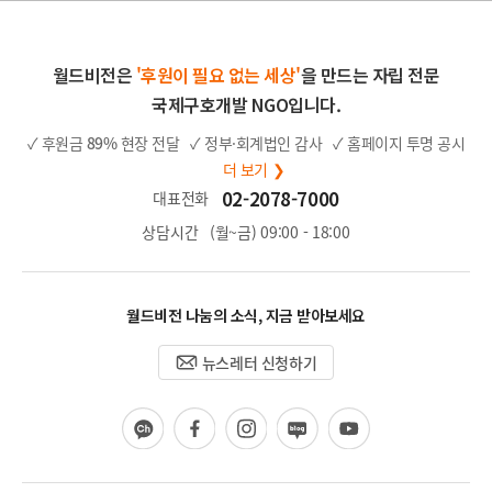
월드비전은
'후원이 필요 없는 세상'
을 만드는 자립 전문
국제구호개발 NGO입니다.
✓ 후원금
89%
현장 전달
✓ 정부·회계법인 감사
✓ 홈페이지 투명 공시
더 보기 ❯
02-2078-7000
대표전화
상담시간
(월~금) 09:00 - 18:00
월드비전 나눔의 소식, 지금 받아보세요
뉴스레터 신청하기
카
페
인
블
유
카
이
스
로
튜
오
스
타
그
브
채
북
그