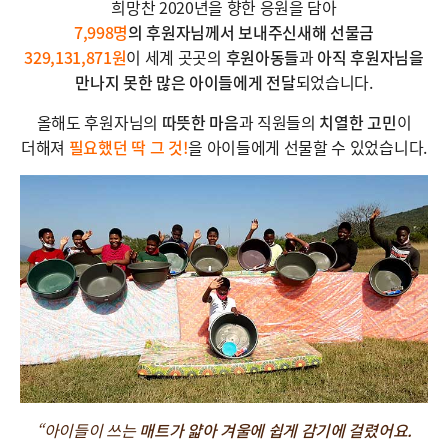
희망찬 2020년을 향한 응원을 담아
7,998
명
의 후원자님께서 보내주신
새해 선물금
329,131,871
원
이 세계 곳곳의
후원아동들
과
아직 후원자님을
만나지 못한 많은 아이들에게 전달
되었습니다.
올해도 후원자님의
따뜻한 마음
과 직원들의
치열한 고민
이
더해져
필요했던 딱 그 것!
을 아이들에게 선물할 수 있었습니다.
“아이들이 쓰는
매트가 얇아 겨울에 쉽게 감기에 걸렸어요.