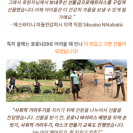
그래서 후원자님께서
보내주신 선물금으로
매트리스를 구입
해
선물했습니다.이제 아이들은 더 건강히 겨울을 보낼 수 있게 될
거예요.”
- 에스와티니 마들란감피시 지역 직원 Sibusiso Nhlabatsi
특히 올해는
코로나19
로 어려울 때 만나
더 반갑고 기쁜 선물이
되었답니다!
“사회적 거리두기
를 지키기 위해 인원을 나누어서 선물을
전달했습니다. 선물을 받기 전,
코로나 바이러스 예방
을 위해
손
씻기, 사회적 거리두기, 마스크 만들기 교육도 진행
했습니다.
1m 이상 떨어지기, 잘 지키고 있죠?”