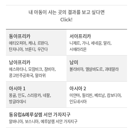
내 아동이 사는 곳의 결과를 보고 싶다면
Click!
동아프리카
서아프리카
에티오피아, 케냐, 르완다,
니제르, 가나, 세네갈, 말리,
탄자니아, 브룬디, 우간다
시에라리온
남아프리카
남미
에스와티니, 모잠비크, 잠비아,
볼리비아, 엘살바도르, 과테말라
콩고민주공화국, 말라위
아시아 1
아시아 2
몽골, 인도, 스리랑카, 네팔,
미얀마, 필리핀, 베트남, 캄보디아,
방글라데시
인도네시아
동유럽&예루살렘 서안 가자지구
알바니아, 보스니아, 예루살렘 서안 가자지구