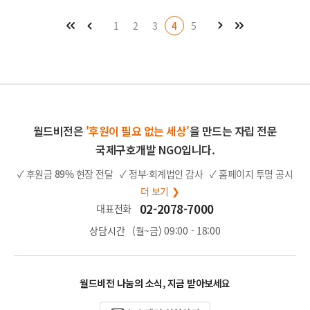
페
페
음
음
이
마
1
2
3
4
5
처
다
전
지
페
막
이
페
지
이
지
월드비전은
'후원이 필요 없는 세상'
을 만드는 자립 전문
국제구호개발 NGO입니다.
✓ 후원금
89%
현장 전달
✓ 정부·회계법인 감사
✓ 홈페이지 투명 공시
더 보기 ❯
02-2078-7000
대표전화
상담시간
(월~금) 09:00 - 18:00
월드비전 나눔의 소식, 지금 받아보세요