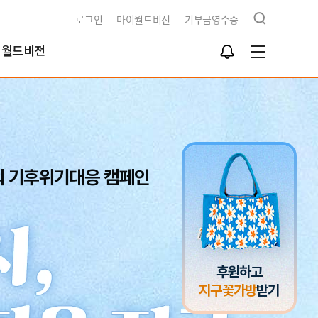
검
로그인
마이월드비전
기부금영수증
색
알
월드비전
림
함
급구호
동옹호사업
회문제해결
식지
재채용
북한사업
북한사업
보고서
개
영양사업
간근로자 채용공고
식수사업
외 기후위기대응 캠페인
전스토어
개
식
기
후원하고
지구꽃가방
받기
청