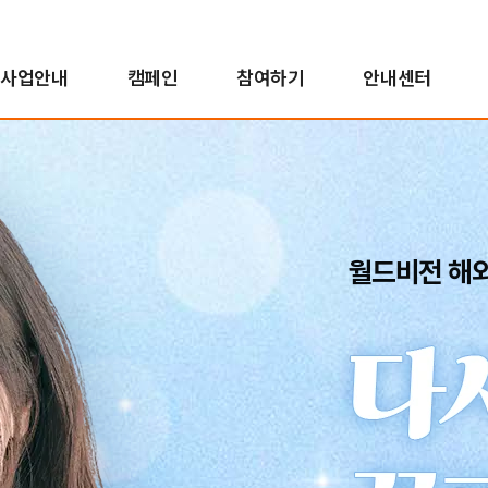
사업안내
캠페인
참여하기
안내센터
해외사업
인도적지원사업
캠페인 결과보고
후원자참여
정책 및 약관
투명경영
국내사업
국내사업
교회 파트너십
새소식
친선홍보대사
긴
아
사
소
인
자연재난구호사업
오렌지농장
투명경영실현
꿈지원사업
소
분쟁대응사업
비전로드
재무예산보고
위기아동지원사업
단시
월드비전 해
열린모임
사업보고서
식생활취약아동지원사업
고액후원/유산기부
기업후원
비
취약아동특화사업
소개
소개
소
밥피어스아너클럽
함께하는 기업
소
유산기부
후원소식
찾
디아코니아처치
뉴스레터
신