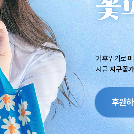
기후위기로 메
지금
지구꽃
후원하