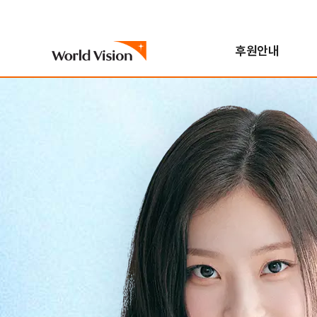
후원안내
국내아동
기후변화대응사업
진행중인 캠페인
자원봉사참여
스토리
월드비전은
해외아동
해외사업
지난 캠페인
학교참여
FAQ
한국월드비전
번역봉사
소개
해외아동후원 안내
지역개발사업
연혁
일반봉사
비전/가치/사명
해외아동 선택하기
교육사업
조직도
모집공고
시작과 오늘
보건영양사업
인사말
전체사업
기념일후원
성과 및 핵심사업
식수위생사업
베이크
합창단
사업장안내
해외사업장 안내
국내사업장 안내