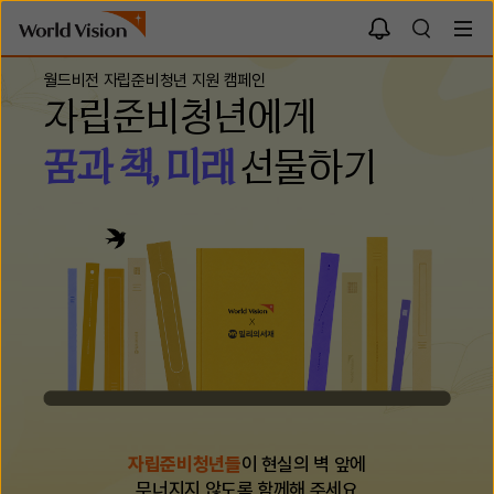
알
검
림
함
색
월드비전 자립준비청년 지원 캠페인
자립준비청년에게
꿈과 책, 미래
선물하기
자립준비청년들
이 현실의 벽 앞에
무너지지 않도록 함께해 주세요