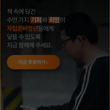
책 속에 담긴
수만 가지
기회
와
희망
이
자립준비청년
들에게
닿을 수 있도록
지금 함께해 주세요.
>
지금 후원하기