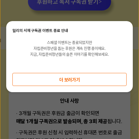
>
후원하고 독서 구독권 받기
밀리의 서재 구독권 이벤트 종료 안내
22만 권의 전자책 무제한 보기
서점 베스트셀러부터 신간도서 최다 보유
전자책부터
스페셜 이벤트는 종료되었지만
자립준비청년을 돕는 후원은 계속 진행 중이에요.
지금, 자립준비청년들의 슬픈 이야기를 확인해보세요.
더 보러가기
안내 사항
3개월 구독권은 후원금 출금이 확인되면
매달 1개월 구독권으로 발송되며, 총 3회 제공
됩니다.
구독권은 후원 신청 시 입력하신 휴대폰 번호로 출금