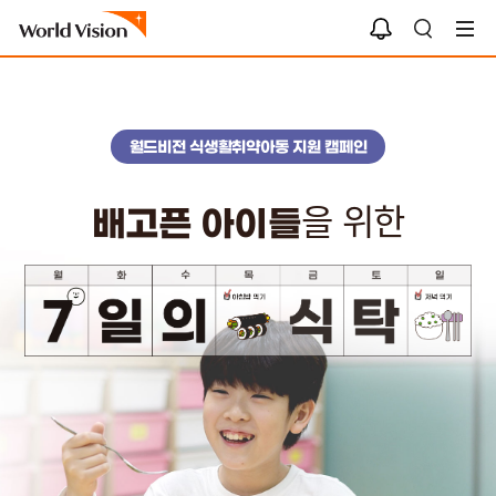
알
검
림
색
함
월드비전 식생활취약아동 지원 캠페인
을 위한
배고픈 아이들