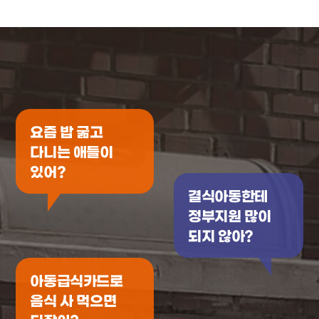
요즘 밥 굶고
다니는 애들이
있어?
결식아동한테
정부지원 많이
되지 않아?
아동급식카드로
음식 사 먹으면