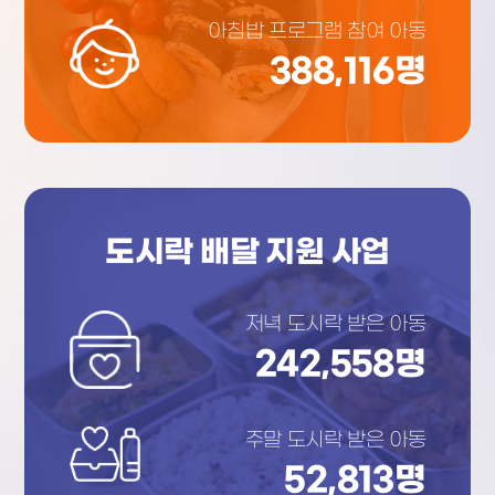
아침밥 프로그램 참여 아동
388,116
명
도시락 배달 지원 사업
저녁 도시락 받은 아동
242,558
명
주말 도시락 받은 아동
52,813
명