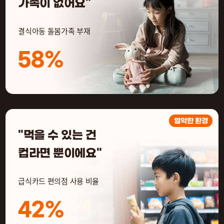
가족이 없어요"
결식아동 돌봄가족 부재
58%
열악한 환경
"먹을 수 있는 건
컵라면 뿐이에요"
급식카드 편의점 사용 비율
42%