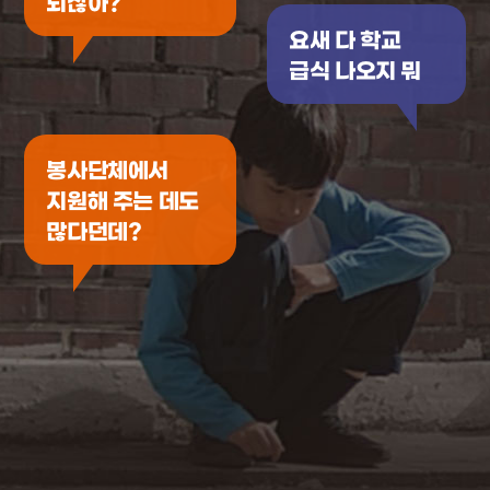
되잖아?
요새 다 학교
급식 나오지 뭐
봉사단체에서
지원해 주는 데도
많다던데?