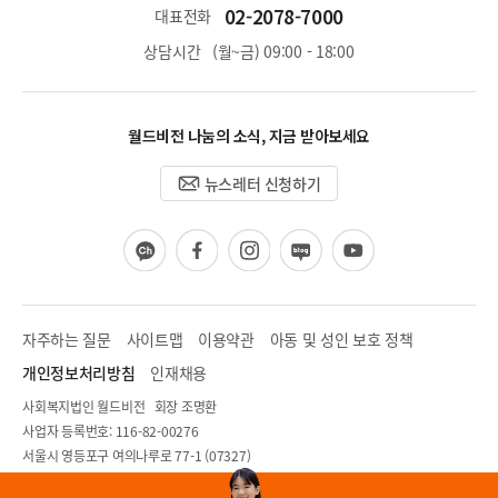
02-2078-7000
대표전화
상담시간
(월~금) 09:00 - 18:00
월드비전 나눔의 소식, 지금 받아보세요
뉴스레터 신청하기
카
페
인
블
유
카
이
스
로
튜
오
스
타
그
브
채
북
그
널
램
자주하는 질문
사이트맵
이용약관
아동 및 성인 보호 정책
개인정보처리방침
인재채용
사회복지법인 월드비전 회장 조명환
사업자 등록번호: 116-82-00276
서울시 영등포구 여의나루로 77-1 (07327)
COPYRIGHT ⓒ WORLD VISION CORP. ALL RIGHTS RESERVED.