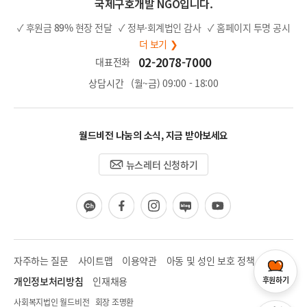
국제구호개발 NGO입니다.
✓ 후원금
89%
현장 전달
✓ 정부·회계법인 감사
✓ 홈페이지 투명 공시
더 보기 ❯
02-2078-7000
대표전화
상담시간
(월~금) 09:00 - 18:00
월드비전 나눔의 소식, 지금 받아보세요
뉴스레터 신청하기
카
페
인
블
유
카
이
스
로
튜
오
스
타
그
브
채
북
그
널
램
자주하는 질문
사이트맵
이용약관
아동 및 성인 보호 정책
후원하기
개인정보처리방침
인재채용
사회복지법인 월드비전 회장 조명환