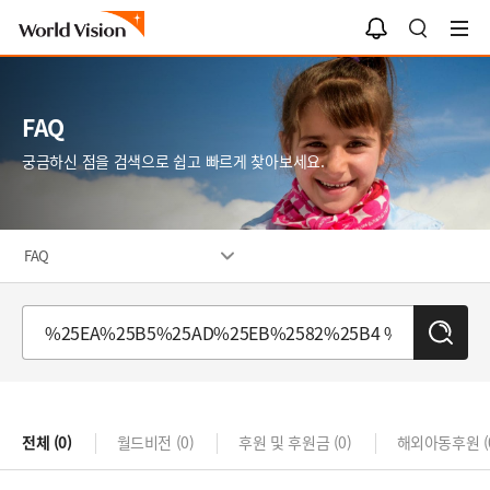
알
검
림
색
함
FAQ
궁금하신 점을 검색으로 쉽고 빠르게 찾아보세요.
FAQ
검
색
전체
(0)
월드비전
(0)
후원 및 후원금
(0)
해외아동후원
(