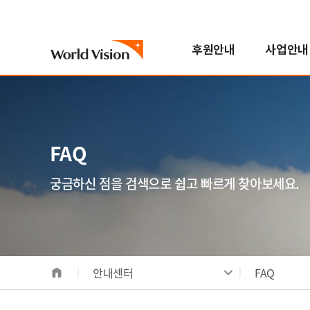
후원안내
사업안내
국내아동
기후변화대응사업
진행중인 캠페인
자원봉사참여
스토리
월드비전은
해외아동
해외사업
지난 캠페인
학교참여
FAQ
한국월드비전
번역봉사
소개
해외아동후원 안내
지역개발사업
연혁
FAQ
일반봉사
비전/가치/사명
해외아동 선택하기
교육사업
조직도
모집공고
시작과 오늘
보건영양사업
인사말
궁금하신 점을 검색으로 쉽고 빠르게 찾아보세요.
전체사업
기념일후원
성과 및 핵심사업
식수위생사업
베이크
합창단
사업장안내
해외사업장 안내
안내센터
FAQ
국내사업장 안내