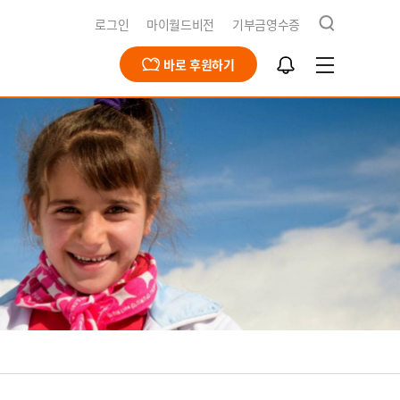
검
로그인
마이월드비전
기부금영수증
색
알
바로 후원하기
림
함
급구호
동옹호사업
회문제해결
식지
재채용
북한사업
북한사업
보고서
개
영양사업
간근로자 채용공고
식수사업
전스토어
개
식
기
청