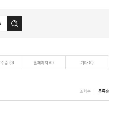
검
색
영수증
(0)
홈페이지
(0)
기타
(0)
조회수
등록순