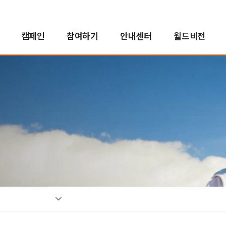
캠페인
참여하기
안내센터
월드비전
해외사업
인도적지원사업
캠페인 결과보고
후원자참여
정책 및 약관
투명경영
국내사업
국내사업
교회 파트너십
새소식
친선홍보대사
긴
아
사
소
인
자연재난구호사업
오렌지농장
투명경영실현
꿈지원사업
소
분쟁대응사업
비전로드
재무예산보고
위기아동지원사업
단시
열린모임
사업보고서
식생활취약아동지원사업
고액후원/유산기부
기업후원
비
취약아동특화사업
소개
소개
소
밥피어스아너클럽
함께하는 기업
소
유산기부
후원소식
찾
디아코니아처치
뉴스레터
신