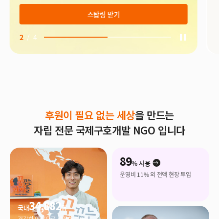
자세히보기
3
/
4
후원이 필요 없는 세상
을 만드는
자립 전문 국제구호개발 NGO 입니다
89
% 사용
운영비 11% 외 전액 현장 투입
34,882
국내
명
건강한 어른으로 성장한 아이들