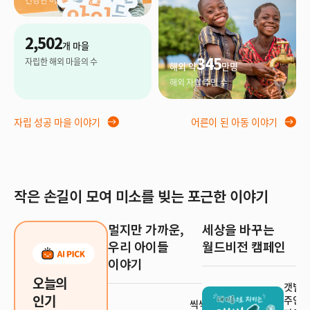
2,502
개 마을
345
자립한 해외 마을의 수
해외 약
만명
해외 자립 주민 수
자립 성공 마을 이야기
어른이 된 아동 이야기
작은 손길이 모여 미소를 빚는 포근한 이야기
멀지만 가까운,
세상을 바꾸는
우리 아이들
월드비전 캠페인
이야기
오늘의
갯벌 
인기
주인이
씩씩한