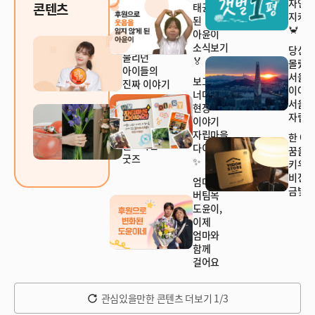
자연
콘텐츠
태권소녀가
지켜주
된
🦀
아윤이
'가출팸'이라
소식보기
당신
불리던
🏅
몰랐
아이들의
서울
보고서
진짜 이야기
이야
너머의
서울
일상에
현장
자립마
가치를
이야기
더하는
자립마을
한 아
월드비전
다이어리
꿈을
굿즈
✨
키우
비전
엄마의
금빛현
버팀목
도윤이,
이제
엄마와
함께
걸어요
관심있을만한 콘텐츠 더보기 1/3