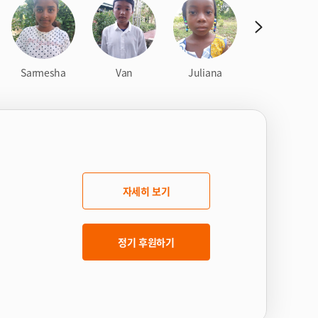
n
e
x
Sarmesha
Van
Juliana
t
Yadani
자세히 보기
정기 후원하기