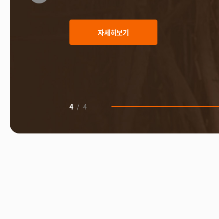
자립마을 사업장 안내
r
e
v
자세히보기
4
/
4