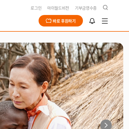
검
로그인
마이월드비전
기부금영수증
색
알
바로 후원하기
림
함
급구호
동옹호사업
회문제해결
식지
재채용
북한사업
북한사업
보고서
개
영양사업
간근로자 채용공고
식수사업
전스토어
개
식
t
기
x
청
e
n