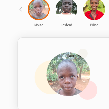
r
p
Moise
Jesford
Bilise