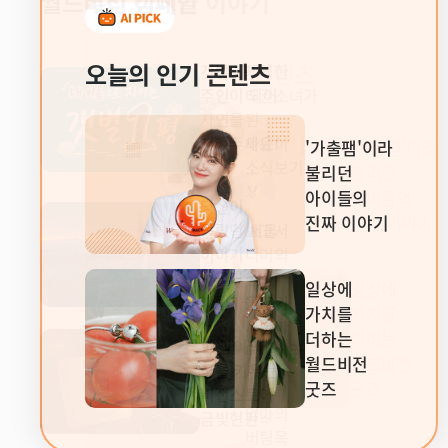
월드비전 캠페인
우리 아이들 이야기
갯벌 1평의
주인이 되어
오늘의 인기 콘텐츠
오늘의 인기 콘텐츠
갯벌 1평의
씩씩한
자연을
주인이 되어
태권소녀가
지켜주세요!
자연을
된
🦀
지켜주세요!
아윤이
'가출팸'이라
'가출팸'이라
🦀
소식보기
불리던
불리던
당신이
🏅
아이들의
아이들의
몰랐던 서울
당신이
진짜 이야기
진짜 이야기
이야기
몰랐던 서울
보고서
서울이
이야기
너머의
자립마을!?
서울이
현장
일상에
일상에
자립마을!?
이야기
가치를
가치를
한 아이의
자립마을
더하는
더하는
꿈을 키우는
한 아이의
다이어리
월드비전
월드비전
비전스토어
꿈을 키우는
✨
금빛현판⭐
굿즈
굿즈
비전스토어
엄마의
금빛현판⭐
버팀목