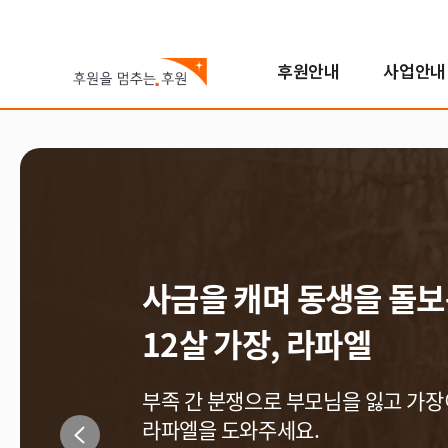
후원안내
사업안내
국내아동
기후변화대응사업
진행중인 캠페인
자원봉사참여
스토리
월드비전은
해외아동
해외사업
지난 캠페인
학교참여
FAQ
한국월드비전
번역봉사
소개
해외아동후원 안내
지역개발사업
연혁
일반봉사
비전/가치/사명
해외아동 선택하기
교육사업
조직도
모집공고
시작과 오늘
보건영양사업
인사말
전체사업
기념일후원
사금을 캐며 동생을 돌
성과 및 핵심사업
식수위생사업
베이크
합창단
12살 가장, 라파엘
사업장안내
해외사업장 안내
부족 간 분쟁으로 부모님을 잃고 가장
국내사업장 안내
p
라파엘을 도와주세요.