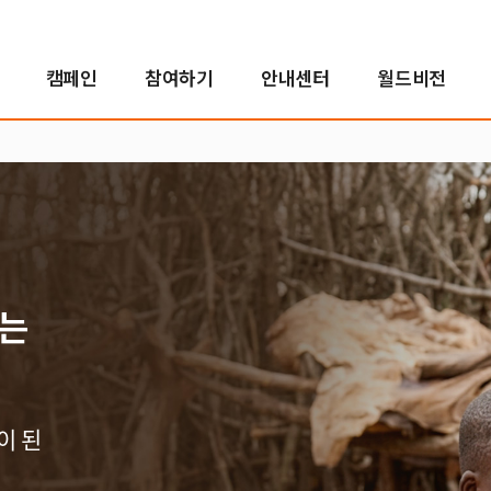
캠페인
참여하기
안내센터
월드비전
해외사업
인도적지원사업
캠페인 결과보고
후원자참여
정책 및 약관
투명경영
국내사업
국내사업
교회 파트너십
새소식
친선홍보대사
긴
아
사
소
인
자연재난구호사업
오렌지농장
투명경영실현
꿈지원사업
소
분쟁대응사업
비전로드
재무예산보고
위기아동지원사업
단시
열린모임
사업보고서
식생활취약아동지원사업
고액후원/유산기부
기업후원
비
보는
취약아동특화사업
소개
소개
소
밥피어스아너클럽
함께하는 기업
소
유산기부
후원소식
찾
이 된
디아코니아처치
뉴스레터
신