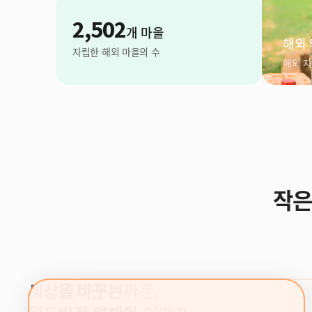
2,502
개 마을
해외 
자립한 해외 마을의 수
해외 자
작은
세상을 바꾸는
세상을 바꾸는
멀지만 가까운,
월드비전 캠페인