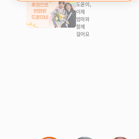
도윤이,
이제
엄마와
함께
걸어요
v
e