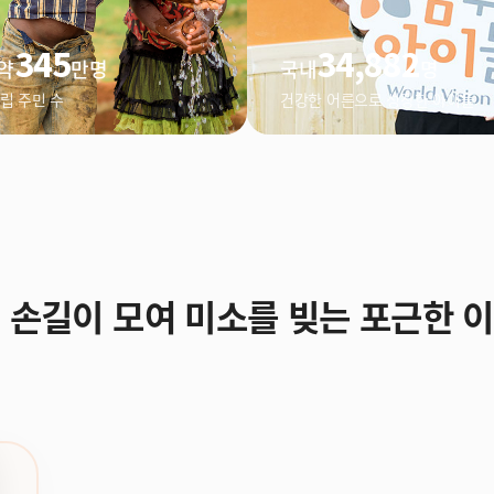
345
34,882
약
만명
국내
명
립 주민 수
건강한 어른으로 성장한 아이들
 손길이 모여 미소를 빚는 포근한 